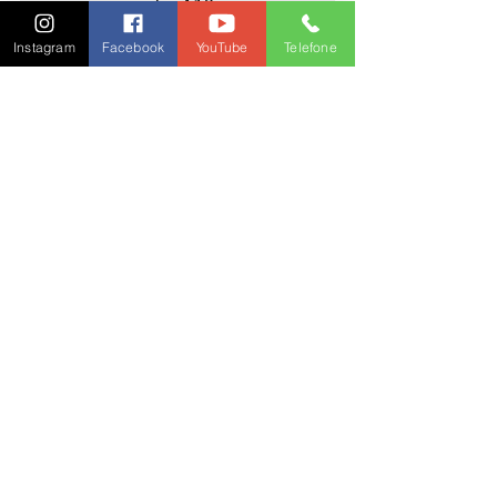
expressa do A12 
(contato@a12.com).
Instagram
Facebook
YouTube
Telefone
Santos
Ver tudo
Posts recentes