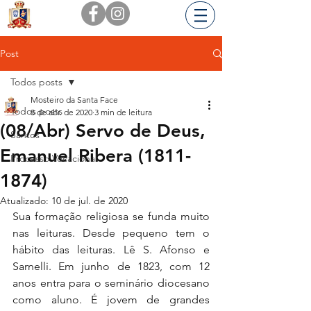
Post
Todos posts
Mosteiro da Santa Face
Todos posts
8 de abr. de 2020
3 min de leitura
(08/Abr) Servo de Deus,
Santos
Emanuel Ribera (1811-
Processo Vocacional
1874)
Atualizado:
10 de jul. de 2020
Sua formação religiosa se funda muito 
nas leituras. Desde pequeno tem o 
hábito das leituras. Lê S. Afonso e 
Sarnelli. Em junho de 1823, com 12 
anos entra para o seminário diocesano 
como aluno. É jovem de grandes 