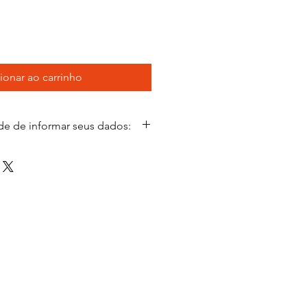
eço
omocional
ionar ao carrinho
de de informar seus dados:
ados apenas para garantir que os
dos em duplicidade. Fique à
ros título que não estejam no site.